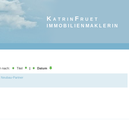
K a t r i n F r u e t
I M M O B I L I E N M A K L E R I N
n nach:
Titel
|
Datum
 Neubau-Partner