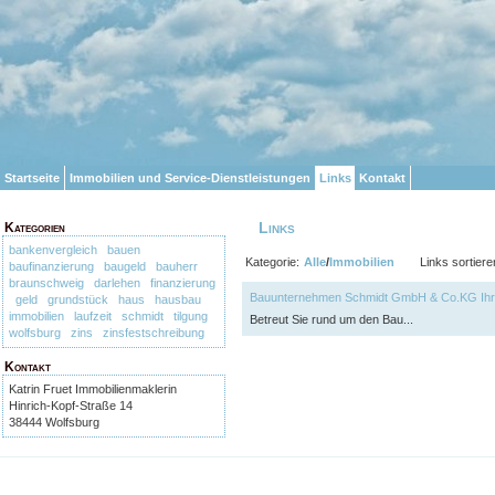
Startseite
Immobilien und Service-Dienstleistungen
Links
Kontakt
Links
Kategorien
bankenvergleich
bauen
Kategorie:
Alle
/
Immobilien
Links sortiere
baufinanzierung
baugeld
bauherr
braunschweig
darlehen
finanzierung
Bauunternehmen Schmidt GmbH & Co.KG Ihr
geld
grundstück
haus
hausbau
immobilien
laufzeit
schmidt
tilgung
Betreut Sie rund um den Bau...
wolfsburg
zins
zinsfestschreibung
Kontakt
Katrin Fruet Immobilienmaklerin
Hinrich-Kopf-Straße 14
38444 Wolfsburg