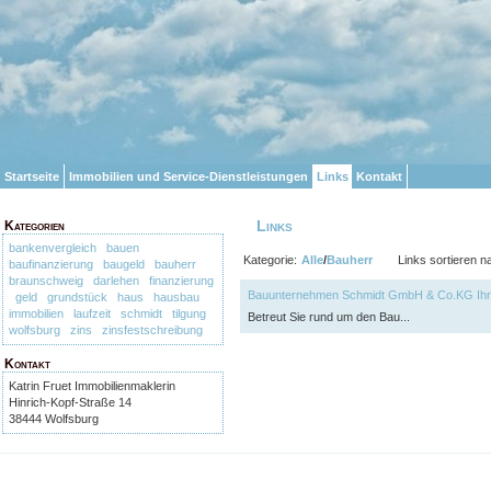
Startseite
Immobilien und Service-Dienstleistungen
Links
Kontakt
Links
Kategorien
bankenvergleich
bauen
Kategorie:
Alle
/
Bauherr
Links sortieren n
baufinanzierung
baugeld
bauherr
braunschweig
darlehen
finanzierung
Bauunternehmen Schmidt GmbH & Co.KG Ihr
geld
grundstück
haus
hausbau
immobilien
laufzeit
schmidt
tilgung
Betreut Sie rund um den Bau...
wolfsburg
zins
zinsfestschreibung
Kontakt
Katrin Fruet Immobilienmaklerin
Hinrich-Kopf-Straße 14
38444 Wolfsburg