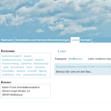
Startseite
Immobilien und Service-Dienstleistungen
Links
Kontakt
Links
Kategorien
bankenvergleich
bauen
Kategorie:
Alle
/
Bauen
Links sortieren nac
baufinanzierung
baugeld
bauherr
braunschweig
darlehen
finanzierung
Bauunternehmen Schmidt GmbH & Co.KG Ihr
geld
grundstück
haus
hausbau
immobilien
laufzeit
schmidt
tilgung
Betreut Sie rund um den Bau...
wolfsburg
zins
zinsfestschreibung
Kontakt
Katrin Fruet Immobilienmaklerin
Hinrich-Kopf-Straße 14
38444 Wolfsburg