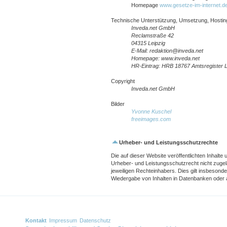
Homepage
www.gesetze-im-internet.d
Technische Unterstützung, Umsetzung, Hosti
Inveda.net GmbH
Reclamstraße 42
04315 Leipzig
E-Mail: redaktion@inveda.net
Homepage: www.inveda.net
HR-Eintrag: HRB 18767 Amtsregister L
Copyright
Inveda.net GmbH
Bilder
Yvonne Kuschel
freeimages.com
Urheber- und Leistungsschutzrechte
Die auf dieser Website veröffentlichten Inhal
Urheber- und Leistungsschutzrecht nicht zugel
jeweiligen Rechteinhabers. Dies gilt insbesonde
Wiedergabe von Inhalten in Datenbanken oder 
Kontakt
Impressum
Datenschutz