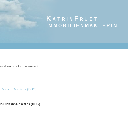
K a t r i n F r u e t
I M M O B I L I E N M A K L E R I N
ird ausdrücklich untersagt.
le-Dienste-Gesetzes (DDG)
le-Dienste-Gesetzes (DDG)