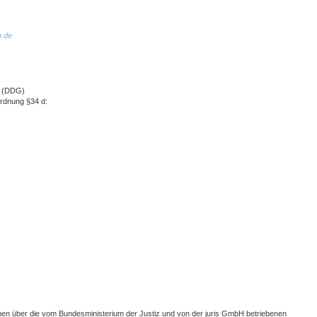
n.de
z (DDG)
dnung §34 d:
nen über die vom Bundesministerium der Justiz und von der juris GmbH betriebenen