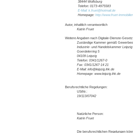
38444 Wolfsburg
Telefon: 0173-4975583
E-Mail: k.fruet@hotmail.de
Homepage:
http://www.fruet-immobilie
Autor, inhaltlich verantwortlich
Katrin Fruet
Weitere Angaben nach Digitale-Dienste-Geset
Zuständige Kammer gemäß Gewerbeor
Industrie- und Handelskammer Leipzig
Goerdelerring 5
04109 Leipzig
Telefon: 0341/1267-0
Fax: 0341/1267-14 21
E-Mail: info@leipzig.ihk.de
Homepage: www.leipzig.ihk.de
Berufsrechtliche Regelungen:
UStNr.:
19/113/07042
Natürliche Person:
Katrin Fruet
Die berufsrechtlichen Regelungen kön