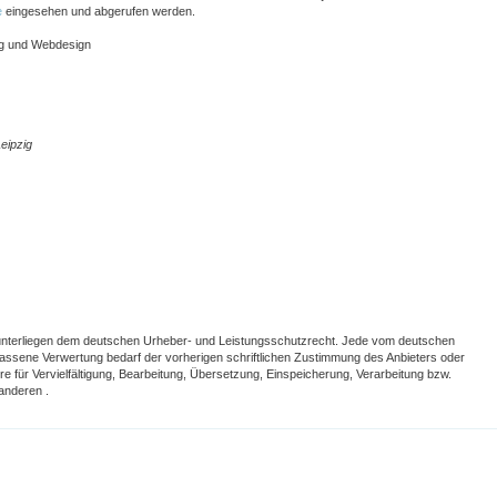
e
eingesehen und abgerufen werden.
ng und Webdesign
eipzig
te unterliegen dem deutschen Urheber- und Leistungsschutzrecht. Jede vom deutschen
assene Verwertung bedarf der vorherigen schriftlichen Zustimmung des Anbieters oder
re für Vervielfältigung, Bearbeitung, Übersetzung, Einspeicherung, Verarbeitung bzw.
anderen .